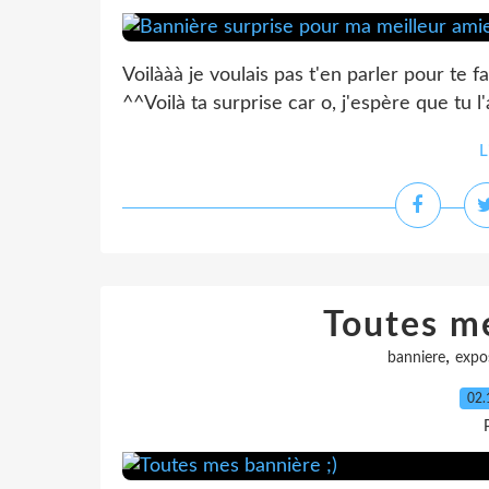
Voilààà je voulais pas t'en parler pour te fa
^^Voilà ta surprise car o, j'espère que tu l
L
Toutes me
,
banniere
expo
02.