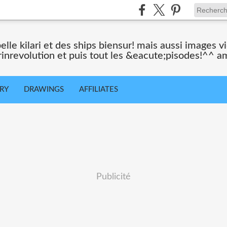
belle kilari et des ships biensur! mais aussi images 
rinrevolution et puis tout les &eacute;pisodes!^^ a
ORY
DRAWINGS
AFFILIATES
Publicité