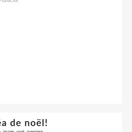
Publicité
a de noël!
,
,
,