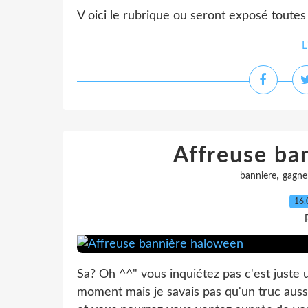
V oici le rubrique ou seront exposé toute
L
Affreuse ba
,
banniere
gagne
16.
Sa? Oh ^^" vous inquiétez pas c'est juste 
moment mais je savais pas qu'un truc aussi