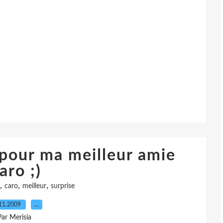
 pour ma meilleur amie
aro ;)
,
,
,
caro
meilleur
surprise
11.2009
…
Par Merisia