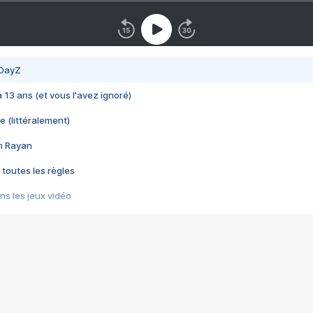
 DayZ
 a 13 ans (et vous l'avez ignoré)
e (littéralement)
im Rayan
 toutes les règles
s les jeux vidéo
us choquant de Rockstar ? - Le scandale BULLY
e plus moche de Steam
du RÊVE tourne au CAUCHEMAR
pendant 8 heures