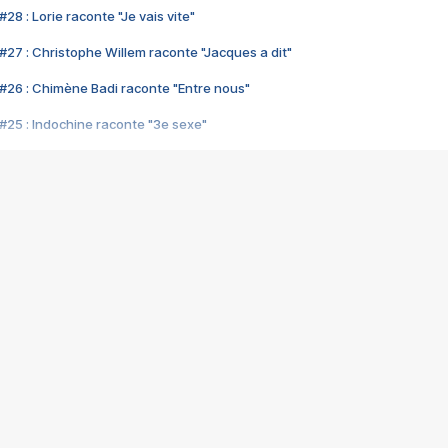
28 : Lorie raconte "Je vais vite"
#27 : Christophe Willem raconte "Jacques a dit"
#26 : Chimène Badi raconte "Entre nous"
#25 : Indochine raconte "3e sexe"
#24 : Zaho raconte "C'est chelou"
#23 : Patrick Bruel raconte "Au café des délices"
#22 : Kyo raconte "Le chemin"
#21 : Nolwenn Leroy raconte "Cassé"
#20 : Patrick Hernandez raconte "Born to be alive"
#19 : Lorie raconte "Près de moi"
#18 : Michael Jones raconte "A nos actes manqués" (avec Jean-Jacque
#17 : Khaled raconte "Aïcha"