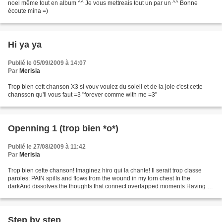
noel même tout en album ^^ Je vous mettreais tout un par un ^^ Bonne
écoute mina =)
Hi ya ya
Publié le 05/09/2009 à 14:07
Par
Merisia
Trop bien cett chanson X3 si vouv voulez du soleil et de la joie c'est cette
chansson qu'il vous faut =3 "forever comme with me =3"
Openning 1 (trop bien *o*)
Publié le 27/08/2009 à 11:42
Par
Merisia
Trop bien cette chanson! Imaginez hiro qui la chante! Il serait trop classe
paroles: PAIN spills and flows from the wound in my torn chest In the
darkAnd dissolves the thoughts that connect overlapped moments Having a
nightmare in a fever that I can’t...
Step by step