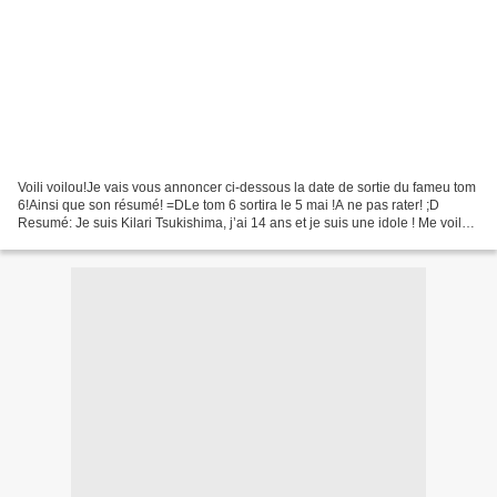
Voili voilou!Je vais vous annoncer ci-dessous la date de sortie du fameu tom
6!Ainsi que son résumé! =DLe tom 6 sortira le 5 mai !A ne pas rater! ;D
Resumé: Je suis Kilari Tsukishima, j’ai 14 ans et je suis une idole ! Me voilà
à concourir pour le titre...