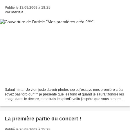
Publié le 13/09/2009 à 18:25
Par
Merisia
Saluut mina!! Je vien juste d'avoir photoshop et j'essaye mes première créa
soyez pas torp dur^^" je presente que les fond et quand je saurait fondre les
image dans le décore je mettrais les pix=D voilà j'espère que vous aimerez
^///^la première est pour...
La première partie du concert !
Publié le 20/08/2009 à 15:28