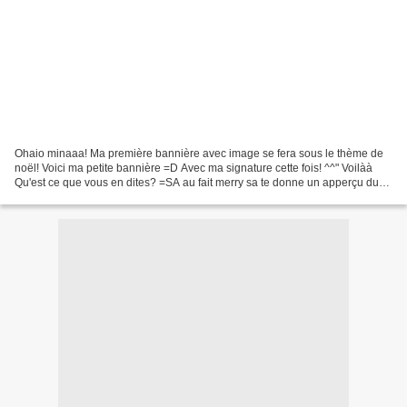
Ohaio minaaa! Ma première bannière avec image se fera sous le thème de
noël! Voici ma petite bannière =D Avec ma signature cette fois! ^^" Voilàà
Qu'est ce que vous en dites? =SA au fait merry sa te donne un apperçu du
thème de noël pour le fofo XD même...