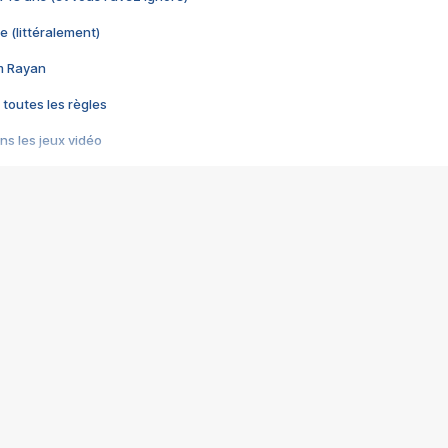
e (littéralement)
im Rayan
 toutes les règles
s les jeux vidéo
us choquant de Rockstar ? - Le scandale BULLY
e plus moche de Steam
du RÊVE tourne au CAUCHEMAR
pendant 8 heures
it… à tort
umiliés par un jeu vidéo
ire - Final Fantasy 8
ti un empire - Age of Empires