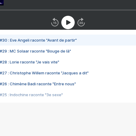
#30 : Eve Angeli raconte "Avant de partir"
#29 : MC Solaar raconte "Bouge de là"
28 : Lorie raconte "Je vais vite"
#27 : Christophe Willem raconte "Jacques a dit"
#26 : Chimène Badi raconte "Entre nous"
#25 : Indochine raconte "3e sexe"
#24 : Zaho raconte "C'est chelou"
#23 : Patrick Bruel raconte "Au café des délices"
#22 : Kyo raconte "Le chemin"