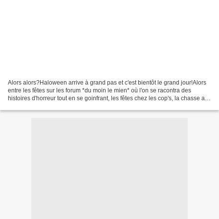
Alors alors?Haloween arrive à grand pas et c'est bientôt le grand jour!Alors
entre les fêtes sur les forum *du moin le mien* où l'on se racontra des
histoires d'horreur tout en se goinfrant, les fêtes chez les cop's, la chasse aux
bonbons virtuelle sur...