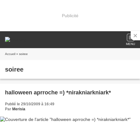
Publicité
MENU
Accueil
» soiree
soiree
halloween aprroche =) *nirakniarkniark*
Publié le 29/10/2009 à 16:49
Par
Merisia