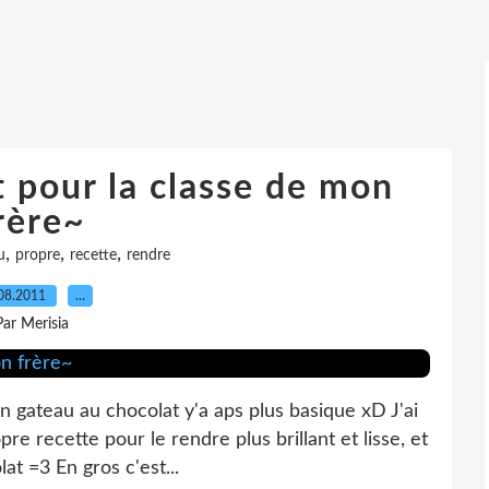
 pour la classe de mon
rère~
,
,
,
u
propre
recette
rendre
08.2011
…
Par Merisia
 gateau au chocolat y'a aps plus basique xD J'ai
e recette pour le rendre plus brillant et lisse, et
at =3 En gros c'est...