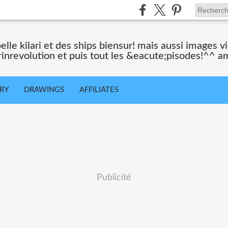
belle kilari et des ships biensur! mais aussi images 
rinrevolution et puis tout les &eacute;pisodes!^^ a
ORY
DRAWINGS
AFFILIATES
Publicité