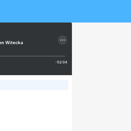
ien Witecka
-52:04