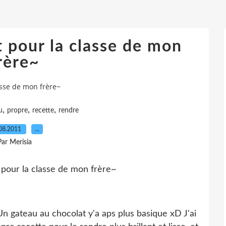
 pour la classe de mon
rère~
asse de mon frère~
,
,
,
u
propre
recette
rendre
08.2011
…
Par Merisia
n gateau au chocolat y'a aps plus basique xD J'ai