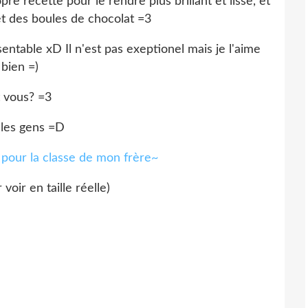
e recette pour le rendre plus brillant et lisse, et
 et des boules de chocolat =3
sentable xD Il n'est pas exeptionel mais je l'aime
bien =)
t vous? =3
les gens =D
voir en taille réelle)