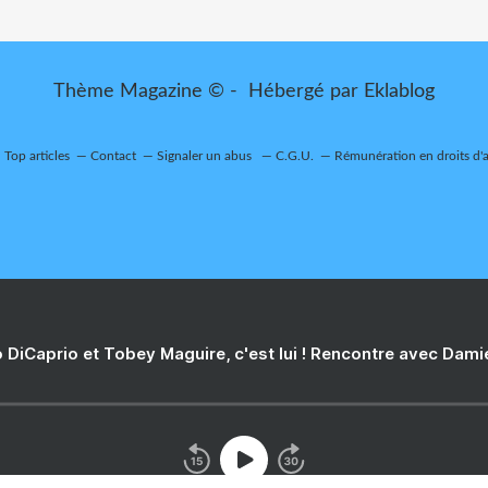
Thème Magazine © - Hébergé par
Eklablog
Top articles
Contact
Signaler un abus
C.G.U.
Rémunération en droits d'
 DiCaprio et Tobey Maguire, c'est lui ! Rencontre avec Dam