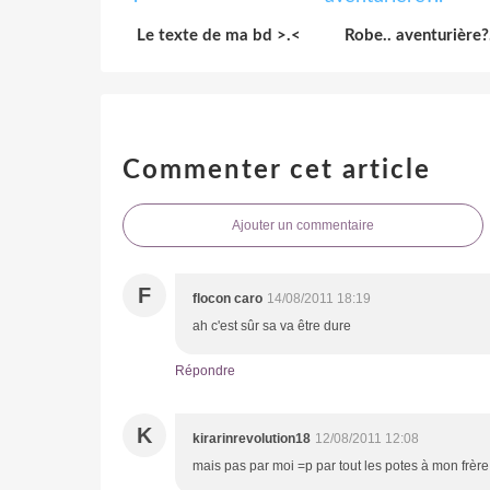
Le texte de ma bd >.<
Robe.. aventurière?.
Commenter cet article
Ajouter un commentaire
F
flocon caro
14/08/2011 18:19
ah c'est sûr sa va être dure
Répondre
K
kirarinrevolution18
12/08/2011 12:08
mais pas par moi =p par tout les potes à mon frèr