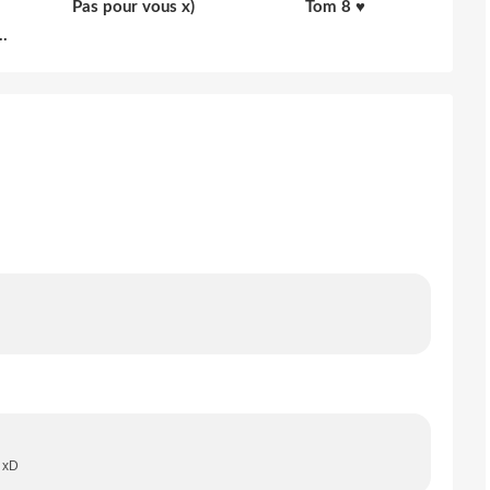
Pas pour vous x)
Tom 8 ♥
.
e xD