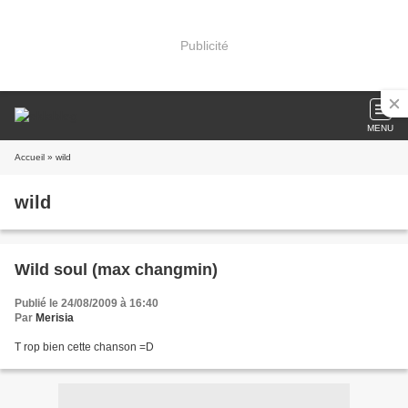
Publicité
MENU
Accueil
» wild
wild
Wild soul (max changmin)
Publié le 24/08/2009 à 16:40
Par
Merisia
T rop bien cette chanson =D