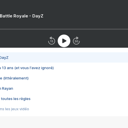
 Battle Royale - DayZ
 DayZ
 a 13 ans (et vous l'avez ignoré)
e (littéralement)
im Rayan
 toutes les règles
s les jeux vidéo
us choquant de Rockstar ? - Le scandale BULLY