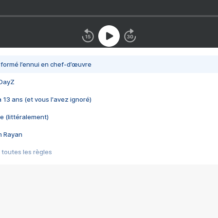
nsformé l’ennui en chef-d’œuvre
 DayZ
 a 13 ans (et vous l'avez ignoré)
e (littéralement)
im Rayan
 toutes les règles
s les jeux vidéo
us choquant de Rockstar ? - Le scandale BULLY
e plus moche de Steam