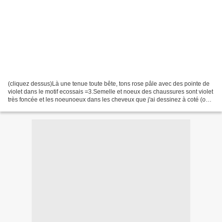
(cliquez dessus)Là une tenue toute bête, tons rose pâle avec des pointe de
violet dans le motif ecossais =3.Semelle et noeux des chaussures sont violet
très foncée et les noeunoeux dans les cheveux que j'ai dessinez à coté (oui
le machin bizarre qui montre...