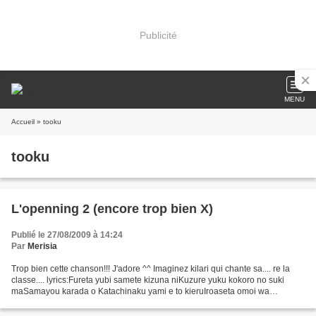
Publicité
MENU
Accueil
» tooku
tooku
L'openning 2 (encore trop bien X)
Publié le 27/08/2009 à 14:24
Par
Merisia
Trop bien cette chanson!!! J'adore ^^ Imaginez kilari qui chante sa.... re la
classe.... lyrics:Fureta yubi samete kizuna niKuzure yuku kokoro no suki
maSamayou karada o Katachinaku yami e to kieruIroaseta omoi wa
tookuSagasu no wa shinkirou "Mirai o...