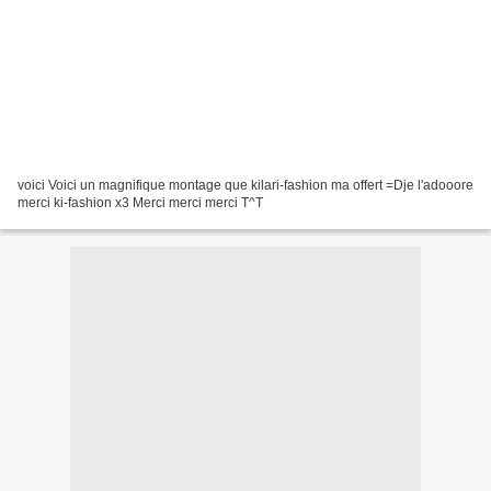
voici Voici un magnifique montage que kilari-fashion ma offert =Dje l'adooore
merci ki-fashion x3 Merci merci merci T^T