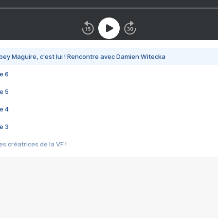
bey Maguire, c'est lui ! Rencontre avec Damien Witecka
e 6
e 5
e 4
e 3
s créatrices de la VF !
e 2
e 1
e Mektoub My Love arrive enfin ! Rencontre avec Shaïn Boumedine et Sal
i : après Toni en famille