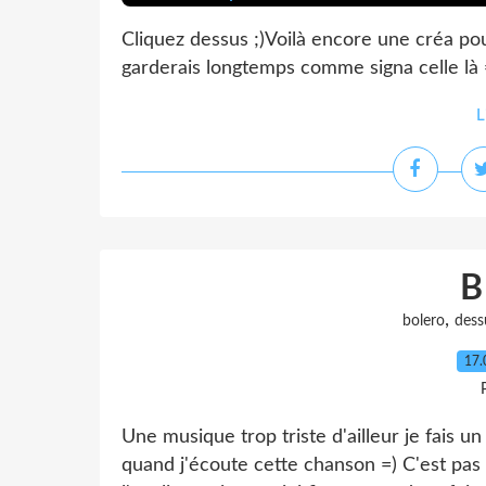
Cliquez dessus ;)Voilà encore une créa pou
garderais longtemps comme signa celle là =
L
B
,
bolero
dess
17.
Une musique trop triste d'ailleur je fais u
quand j'écoute cette chanson =) C'est pas