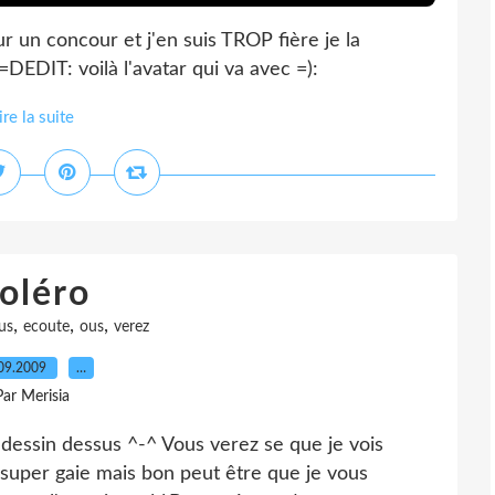
r un concour et j'en suis TROP fière je la
DEDIT: voilà l'avatar qui va avec =):
ire la suite
oléro
,
,
,
us
ecoute
ous
verez
09.2009
…
Par Merisia
n dessin dessus ^-^ Vous verez se que je vois
 super gaie mais bon peut être que je vous