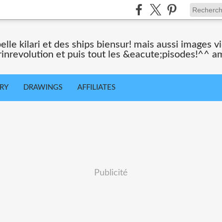
belle kilari et des ships biensur! mais aussi images 
rinrevolution et puis tout les &eacute;pisodes!^^ a
ORY
DRAWINGS
AFFILIATES
Publicité