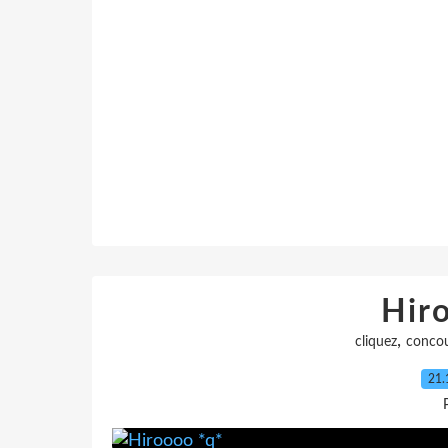
Hir
,
cliquez
conco
21.