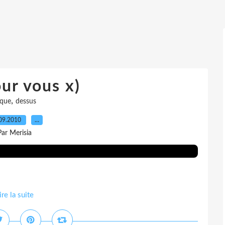
ur vous x)
,
ique
dessus
09.2010
…
Par Merisia
ire la suite