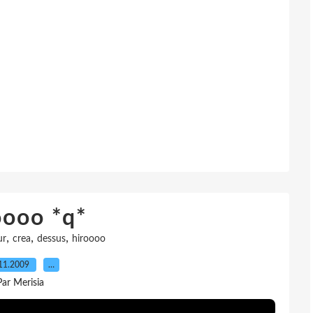
oooo *q*
,
,
,
ur
crea
dessus
hiroooo
11.2009
…
Par Merisia