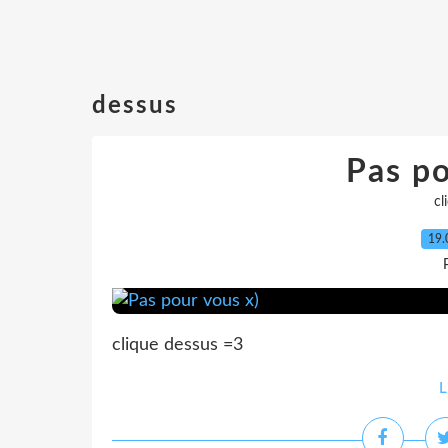
dessus
Pas po
cl
19.
clique dessus =3
L