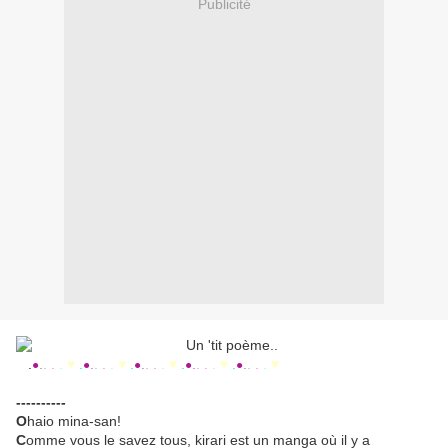
Publicité
.
.
.
.
.
♥
.
.
.
.
.
♥
.
.
.
.
.
♥
.
.
.
.
.
♥
.
.
.
.
.
♥
●
●
●
●
●
----------
O
haio mina-san!
C
omme vous le savez tous, kirari est un manga où il y a