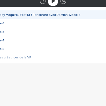
bey Maguire, c'est lui ! Rencontre avec Damien Witecka
e 6
e 5
e 4
e 3
s créatrices de la VF !
e 2
e 1
e Mektoub My Love arrive enfin ! Rencontre avec Shaïn Boumedine et Sal
i : après Toni en famille
elle réalise le bouleversant Dites lui que je l'aime