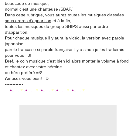
beaucoup de musique,
normal c'est une chanteuse /SBAF/
D
ans cette rubrique, vous aurez
toutes les musiques classées
sous ordres d'apparition
et à la fin,
toutes les musiques du groupe SHIPS aussi par ordre
d'apparition.
P
our chaque musique il y aura la vidéo, la version avec parole
japonaise,
parole française si parole française il y a sinon je les traduirais
pour vous =3!
B
ref, le coin musique c'est bien ici alors monter le volume à fond
et chantez avec votre héroine
ou héro préféré =3!
A
musez-vous bien! =D
------------
.
.
.
.
.
♥
.
.
.
.
.
♥
.
.
.
.
.
♥
.
.
.
.
.
♥
.
.
.
.
.
♥
●
●
●
●
●