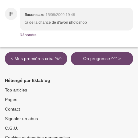
F
flocon caro
15/09/2009 19:49
t'a de la chance de d'avoir photoshop
Répondre
< Mes premières créa ^//^
On progresse ^^" >
Hébergé par Eklablog
Top articles
Pages
Contact
Signaler un abus
C.G.U.
Cookies et données personnelles