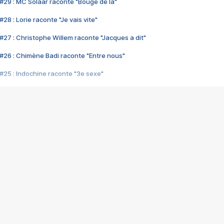
#29 : MC Solaar raconte "Bouge de là"
28 : Lorie raconte "Je vais vite"
#27 : Christophe Willem raconte "Jacques a dit"
#26 : Chimène Badi raconte "Entre nous"
#25 : Indochine raconte "3e sexe"
#24 : Zaho raconte "C'est chelou"
#23 : Patrick Bruel raconte "Au café des délices"
#22 : Kyo raconte "Le chemin"
#21 : Nolwenn Leroy raconte "Cassé"
#20 : Patrick Hernandez raconte "Born to be alive"
#19 : Lorie raconte "Près de moi"
#18 : Michael Jones raconte "A nos actes manqués" (avec Jean-Jacque
#17 : Khaled raconte "Aïcha"