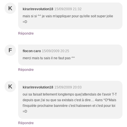
K
kirarinrevolution18
15/09/2009 21:32
mais si si ^^ je vais m'appliquer pour qu'elle soit super jolie
=D
Répondre
F
flocon caro
15/09/2009 20:25
merci mais tu sais il ne faut pas ^^
Répondre
K
kirarinrevolution18
15/09/2009 20:03
oui sa faisait tellement longtemps quej'attendais de l'avoir T-T
depuis que j'ai su que sa existais c'est à dire.... 4ans *O*Mais
t'inquiète prochaine bannière c'est haloween et c'est pour toi
=D
Répondre