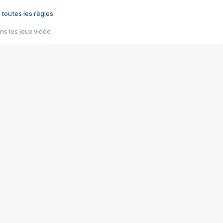
 toutes les règles
s les jeux vidéo
us choquant de Rockstar ? - Le scandale BULLY
e plus moche de Steam
du RÊVE tourne au CAUCHEMAR
pendant 8 heures
it… à tort
umiliés par un jeu vidéo
ire - Final Fantasy 8
ti un empire - Age of Empires
story DOFUS
tard, il crée l'un des pires jeux de tous les temps, MindsEye.